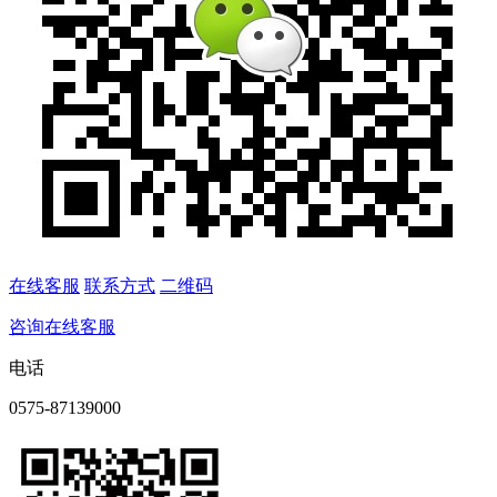
在线客服
联系方式
二维码
咨询在线客服
电话
0575-87139000