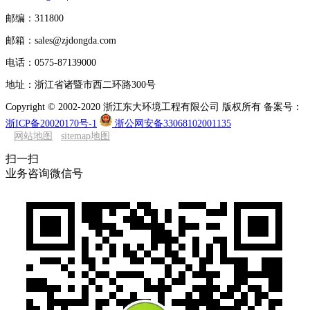
邮编：311800
邮箱：sales@zjdongda.com
电话：0575-87139000
地址：浙江省诸暨市西二环路300号
Copyright © 2002-2020 浙江东大环境工程有限公司 版权所有 备案号：
浙ICP备20020170号-1
浙公网安备33068102001135
网站地图
sitemap地图
扫一扫
业务咨询微信号