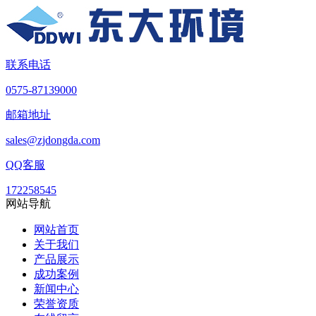
联系电话
0575-87139000
邮箱地址
sales@zjdongda.com
QQ客服
172258545
网站导航
网站首页
关于我们
产品展示
成功案例
新闻中心
荣誉资质