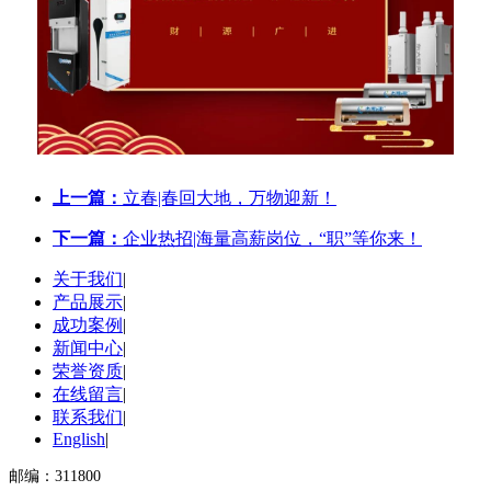
上一篇：
立春|春回大地，万物迎新！
下一篇：
企业热招|海量高薪岗位，“职”等你来！
关于我们
|
产品展示
|
成功案例
|
新闻中心
|
荣誉资质
|
在线留言
|
联系我们
|
English
|
邮编：311800